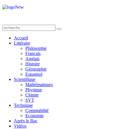
Accueil
Littéraire
Philosophie
Français
Anglais
Histoire
Géographie
Espagnol
Scientifique
Mathématiques
Physique
Chimie
SVT
Technique
Comptabilité
Economie
Après le Bac
Vidéos