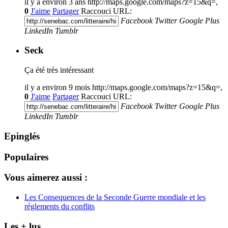
il y a environ 3 ans
http://maps.google.com/maps?z=15&q=,
0
J'aime
Partager
Raccouci URL:
Facebook
Twitter
Google Plus
LinkedIn
Tumblr
Seck
Ça été très intéressant
il y a environ 9 mois
http://maps.google.com/maps?z=15&q=,
0
J'aime
Partager
Raccouci URL:
Facebook
Twitter
Google Plus
LinkedIn
Tumblr
Epinglés
Populaires
Vous aimerez aussi :
Les Consequences de la Seconde Guerre mondiale et les
réglements du conflits
Les + lus