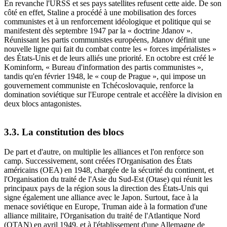
En revanche l'URSS et ses pays satellites refusent cette aide. De son
côté en effet, Staline a procédé à une mobilisation des forces
communistes et à un renforcement idéologique et politique qui se
manifestent dès septembre 1947 par la « doctrine Jdanov ».
Réunissant les partis communistes européens, Jdanov définit une
nouvelle ligne qui fait du combat contre les « forces impérialistes »
des États-Unis et de leurs alliés une priorité. En octobre est créé le
Kominform, « Bureau d'information des partis communistes »,
tandis qu'en février 1948, le « coup de Prague », qui impose un
gouvernement communiste en Tchécoslovaquie, renforce la
domination soviétique sur l'Europe centrale et accélère la division en
deux blocs antagonistes.
3.3. La constitution des blocs
De part et d'autre, on multiplie les alliances et l'on renforce son
camp. Successivement, sont créées l'Organisation des États
américains (OEA) en 1948, chargée de la sécurité du continent, et
l'Organisation du traité de l'Asie du Sud-Est (Otase) qui réunit les
principaux pays de la région sous la direction des États-Unis qui
signe également une alliance avec le Japon. Surtout, face à la
menace soviétique en Europe, Truman aide à la formation d'une
alliance militaire, l'Organisation du traité de l'Atlantique Nord
(OTAN) en avril 1949, et à l'établissement d'une Allemagne de