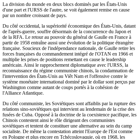
La division du monde en deux blocs dominés par les États-Unis
d'une part et l'URSS de l'autre, se voit également remise en cause
par un nombre croissant de pays.
Du côté occidental, la supériorité économique des États-Unis, datant
de l'après-guerre, souffre désormais de la concurrence du Japon et
de la RFA. Le retour au pouvoir du général de Gaulle en France à
partir de 1958 entraîne aussi une évolution de la politique étrangère
française. Soucieux de l'indépendance nationale, de Gaulle retire les
forces françaises du commandement intégré de l'OTAN en 1966 et
multiplie les prises de positions remettant en cause le leadership
américain. Ainsi le rapprochement diplomatique avec l'URSS, la
reconnaissance du régime communiste chinois, la condamnation de
l'intervention des États-Unis au Viêt Nam et l'offensive contre le
système monétaire international dominé par le dollar sont perçus par
Washington comme autant de coups portés à la cohésion de
l'Alliance Atlantique.
Du côté communiste, les Soviétiques sont affaiblis par la rupture des
relations sino-soviétiques qui intervient au lendemain de la crise des
fusées de Cuba. Opposé à la doctrine de la coexistence pacifique, les
Chinois contestent ainsi le rôle dirigeant des communistes
soviétiques et tentent de constituer une alternative au sein du camp
socialiste. De même la contestation atteint l'Europe de l'Est comme
en Pologne et plus encore en Tchécoslovaquie, où en 1968, les