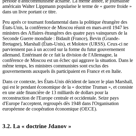
période d'anticommunisme acharné. La même année, le journaliste
américain Walter Lippmann popularise le terme de « guerre froide »
dans un livre portant ce titre.
Peu après ce tournant fondamental dans la politique étrangère des
États-Unis, la conférence de Moscou réunit en mars-avril 1947 les
ministres des Affaires étrangères des quatre pays vainqueurs de la
Seconde Guerre mondiale : Bidault (France), Bevin (Grande-
Bretagne), Marshall (États-Unis), et Molotov (URSS). Ceux-ci ne
parviennent pas à un accord sur la forme du futur gouvernement
allemand. Entérinant de ce fait la division de l'Allemagne, la
conférence de Moscou est un échec qui aggrave la situation. Dans le
même temps, les ministres communistes sont exclus des
gouvernements auxquels ils participaient en France et en Italie.
Dans ce contexte, les États-Unis décident de lancer le plan Marshall,
qui est le pendant économique de la « doctrine Truman », et consiste
en une aide financière de 13 milliards de dollars pour la
reconstruction de l'Europe centrale et occidentale. Seize pays
d'Europe l'acceptent, regroupés dès 1948 dans l'Organisation
européenne de coopération économique (OECE).
3.2. La « doctrine Jdanov »