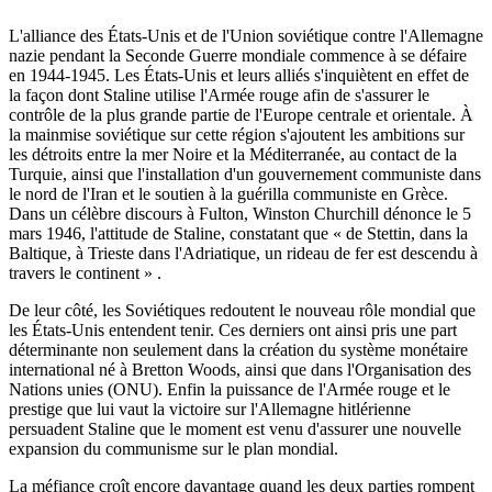
L'alliance des États-Unis et de l'Union soviétique contre l'Allemagne
nazie pendant la Seconde Guerre mondiale commence à se défaire
en 1944-1945. Les États-Unis et leurs alliés s'inquiètent en effet de
la façon dont Staline utilise l'Armée rouge afin de s'assurer le
contrôle de la plus grande partie de l'Europe centrale et orientale. À
la mainmise soviétique sur cette région s'ajoutent les ambitions sur
les détroits entre la mer Noire et la Méditerranée, au contact de la
Turquie, ainsi que l'installation d'un gouvernement communiste dans
le nord de l'Iran et le soutien à la guérilla communiste en Grèce.
Dans un célèbre discours à Fulton, Winston Churchill dénonce le 5
mars 1946, l'attitude de Staline, constatant que « de Stettin, dans la
Baltique, à Trieste dans l'Adriatique, un rideau de fer est descendu à
travers le continent » .
De leur côté, les Soviétiques redoutent le nouveau rôle mondial que
les États-Unis entendent tenir. Ces derniers ont ainsi pris une part
déterminante non seulement dans la création du système monétaire
international né à Bretton Woods, ainsi que dans l'Organisation des
Nations unies (ONU). Enfin la puissance de l'Armée rouge et le
prestige que lui vaut la victoire sur l'Allemagne hitlérienne
persuadent Staline que le moment est venu d'assurer une nouvelle
expansion du communisme sur le plan mondial.
La méfiance croît encore davantage quand les deux parties rompent