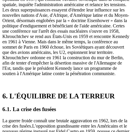
spatiale, inquiète l'administration américaine et relance les tensions.
Les deux superpuissances essayent d'étendre leur influence sur les
nouvelles nations d'Asie, d'Afrique, d'Amérique latine et du Moyen-
Orient, désormais englobées par la « doctrine Eisenhower » dans la
politique d'endiguement et bénéficiant de l'aide américaine. Certes
une conférence sur l'arrêt des essais nucléaires s'ouvre en 1958,
Khrouchtchev se rend aux États-Unis en 1959 et rencontre Kennedy
en 1961 à Vienne. Mais dans le même temps, la conférence au
sommet de Paris en 1960 échoue, les Soviétiques ayant découvert
que des avions américains, les U2, espionnent leur territoire.
Khrouchtchev ordonne en 1961 la construction du mur de Berlin,
afin de tenter d'empêcher la désertion massive de l'Allemagne de
l'Est, tandis que le président Kennedy lance un programme de
soutien à l'Amérique latine contre la pénétration communiste.
6. L'ÉQUILIBRE DE LA TERREUR
6.1. La crise des fusées
La guerre froide connaît une brutale aggravation en 1962, lors de la
crise des fusées.L'opposition grandissante entre les Américains et le
nouveau régime instauré par Fidel Castro en 1959, pousse ce dernier