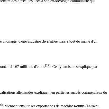
ffre des difficultés liées a son ex-idéologie communiste qui
e chômage, d'une industrie diversifiée mais a tout de même d'un
[17]
ontait à 167 milliards d'euros
. Ce dynamisme s'explique par
ocalisations allemandes expliquent en partie les succès commerciaux du
8]
. Viennent ensuite les exportations de machines-outils (14 % du