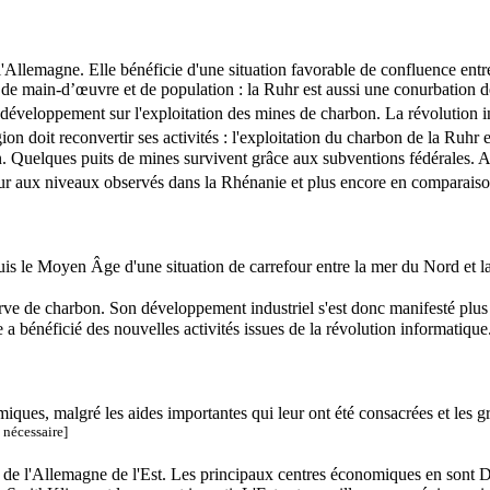
l'Allemagne. Elle bénéficie d'une situation favorable de confluence entre
e main-d’œuvre et de population : la Ruhr est aussi une conurbation de p
 développement sur l'exploitation des mines de charbon. La révolution in
gion doit reconvertir ses activités : l'exploitation du charbon de la Ruh
 Rhin. Quelques puits de mines survivent grâce aux subventions fédérales
eur aux niveaux observés dans la Rhénanie et plus encore en comparais
is le Moyen Âge d'une situation de carrefour entre la mer du Nord et l
rve de charbon. Son développement industriel s'est donc manifesté plus
a bénéficié des nouvelles activités issues de la révolution informatique
es, malgré les aides importantes qui leur ont été consacrées et les gr
. nécessaire]
e de l'Allemagne de l'Est. Les principaux centres économiques en sont 