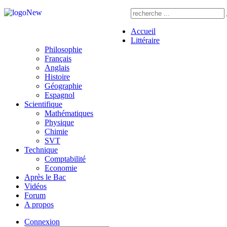
Accueil
Littéraire
Philosophie
Français
Anglais
Histoire
Géographie
Espagnol
Scientifique
Mathématiques
Physique
Chimie
SVT
Technique
Comptabilité
Economie
Après le Bac
Vidéos
Forum
A propos
Connexion