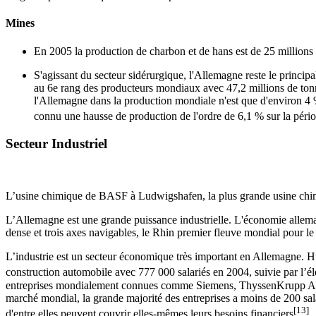
Mines
En 2005 la production de charbon et de hans est de 25 millions 
S'agissant du secteur sidérurgique, l'Allemagne reste le princip
au 6e rang des producteurs mondiaux avec 47,2 millions de tonne
l'Allemagne dans la production mondiale n'est que d'environ 4 
connu une hausse de production de l'ordre de 6,1 % sur la pér
Secteur Industriel
L’usine chimique de BASF à Ludwigshafen, la plus grande usine chi
L’Allemagne est une grande puissance industrielle. L'économie alleman
dense et trois axes navigables, le Rhin premier fleuve mondial pour le
L’industrie est un secteur économique très important en Allemagne. Huit
construction automobile avec 777 000 salariés en 2004, suivie par l’él
entreprises mondialement connues comme Siemens, ThyssenKrupp AG ou
marché mondial, la grande majorité des entreprises a moins de 200 sal
[13]
d'entre elles peuvent couvrir elles-mêmes leurs besoins financiers
.