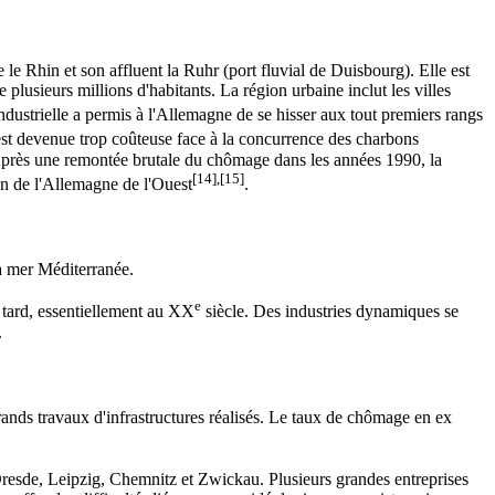
 le Rhin et son affluent la Ruhr (port fluvial de Duisbourg). Elle est
lusieurs millions d'habitants. La région urbaine inclut les villes
dustrielle a permis à l'Allemagne de se hisser aux tout premiers rangs
r est devenue trop coûteuse face à la concurrence des charbons
. Après une remontée brutale du chômage dans les années 1990, la
[14]
,
[15]
on de l'Allemagne de l'Ouest
.
a mer Méditerranée.
e
 tard, essentiellement au XX
siècle. Des industries dynamiques se
.
ands travaux d'infrastructures réalisés. Le taux de chômage en ex
Dresde, Leipzig, Chemnitz et Zwickau. Plusieurs grandes entreprises