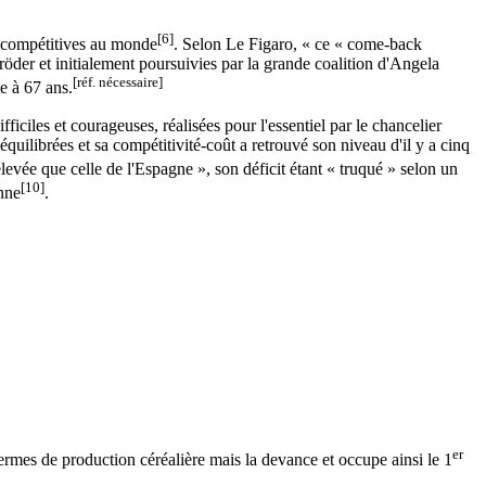
[6]
s compétitives au monde
. Selon Le Figaro, « ce « come-back
er et initialement poursuivies par la grande coalition d'Angela
[réf. nécessaire]
te à 67 ans.
iciles et courageuses, réalisées pour l'essentiel par le chancelier
équilibrées et sa compétitivité-coût a retrouvé son niveau d'il y a cinq
levée que celle de l'Espagne », son déficit étant « truqué » selon un
[10]
enne
.
er
termes de production céréalière mais la devance et occupe ainsi le 1