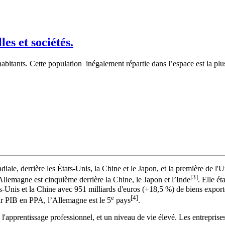
es et sociétés.
abitants. Cette population inégalement répartie dans l’espace est la pl
e, derrière les États-Unis, la Chine et le Japon, et la première de l'U
[3]
'Allemagne est cinquième derrière la Chine, le Japon et l’Inde
. Elle ét
ts-Unis et la Chine avec 951 milliards d'euros (+18,5 %) de biens expor
e
[4]
ar PIB en PPA, l’Allemagne est le 5
pays
.
l'apprentissage professionnel, et un niveau de vie élevé. Les entreprise