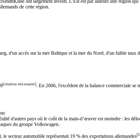
ine ont largement investi. L'Est est par ailleurs une région qui sou
llemands de cette région.
g, d'un accès sur la mer Baltique et la mer du Nord, d'un faible taux d
[citation nécessaire]
09
. En 2006, l'excédent de la balance commerciale se m
nts
lité d'autres pays où le coût de la main-d’œuvre est moindre : les dél
lovaques du groupe Volkswagen.
[1
3, le secteur automobile représentait 19 % des exportations allemandes