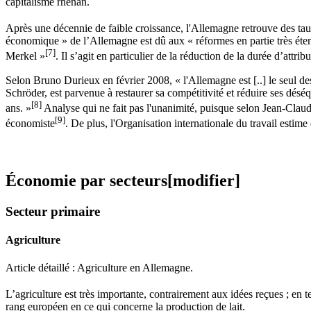
capitalisme rhénan.
Après une décennie de faible croissance, l'Allemagne retrouve des ta
économique » de l’Allemagne est dû aux « réformes en partie très éte
[7]
Merkel »
.
Il s’agit en particulier de la réduction de la durée d’attri
Selon Bruno Durieux en février 2008, « l'Allemagne est [..] le seul des
Schröder, est parvenue à restaurer sa compétitivité et réduire ses déséq
[8]
ans. »
Analyse qui ne fait pas l'unanimité, puisque selon Jean-Claude 
[9]
économiste
. De plus, l'Organisation internationale du travail estim
Économie par secteurs
[modifier]
Secteur primaire
Agriculture
Article détaillé : Agriculture en Allemagne.
L’agriculture est très importante, contrairement aux idées reçues ; en 
rang européen en ce qui concerne la production de lait.