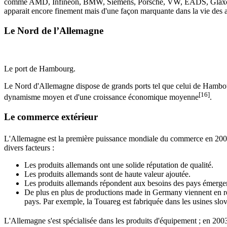
comme AMD, Infineon, BMW, Siemens, Porsche, VW, EADS, GlaxoSmithKl
apparait encore finement mais d'une façon marquante dans la vie des a
Le Nord de l’Allemagne
Le port de Hambourg.
Le Nord d'Allemagne dispose de grands ports tel que celui de Hambour
[16]
dynamisme moyen et d'une croissance économique moyenne
.
Le commerce extérieur
L'Allemagne est la première puissance mondiale du commerce en 20
divers facteurs :
Les produits allemands ont une solide réputation de qualité.
Les produits allemands sont de haute valeur ajoutée.
Les produits allemands répondent aux besoins des pays émerge
De plus en plus de productions made in Germany viennent en réa
pays. Par exemple, la Touareg est fabriquée dans les usines s
L'Allemagne s'est spécialisée dans les produits d'équipement ; en 200