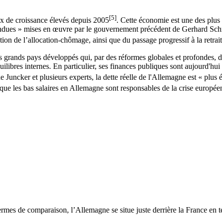
[5]
ux de croissance élevés depuis 2005
. Cette économie est une des plu
ndues » mises en œuvre par le gouvernement précédent de Gerhard Schröd
bution de l’allocation-chômage, ainsi que du passage progressif à la retrai
 grands pays développés qui, par des réformes globales et profondes, diff
uilibres internes. En particulier, ses finances publiques sont aujourd'hui 
Juncker et plusieurs experts, la dette réelle de l'Allemagne est « plus é
e que les bas salaires en Allemagne sont responsables de la crise europé
termes de comparaison, l’Allemagne se situe juste derrière la France en 