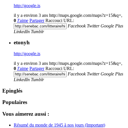
http://google.is
il y a environ 3 ans
http://maps.google.com/maps?z=15&q=,
0
J'aime
Partager
Raccouci URL:
Facebook
Twitter
Google Plus
LinkedIn
Tumblr
etonyh
http://google.is
il y a environ 3 ans
http://maps.google.com/maps?z=15&q=,
0
J'aime
Partager
Raccouci URL:
Facebook
Twitter
Google Plus
LinkedIn
Tumblr
Epinglés
Populaires
Vous aimerez aussi :
Résumé du monde de 1945 à nos jours (Important)