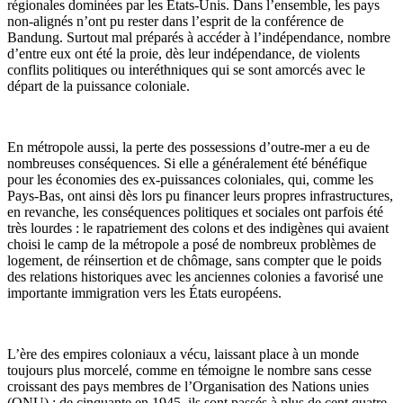
régionales dominées par les États-Unis. Dans l’ensemble, les pays
non-alignés n’ont pu rester dans l’esprit de la conférence de
Bandung. Surtout mal préparés à accéder à l’indépendance, nombre
d’entre eux ont été la proie, dès leur indépendance, de violents
conflits politiques ou interéthniques qui se sont amorcés avec le
départ de la puissance coloniale.
En métropole aussi, la perte des possessions d’outre-mer a eu de
nombreuses conséquences. Si elle a généralement été bénéfique
pour les économies des ex-puissances coloniales, qui, comme les
Pays-Bas, ont ainsi dès lors pu financer leurs propres infrastructures,
en revanche, les conséquences politiques et sociales ont parfois été
très lourdes : le rapatriement des colons et des indigènes qui avaient
choisi le camp de la métropole a posé de nombreux problèmes de
logement, de réinsertion et de chômage, sans compter que le poids
des relations historiques avec les anciennes colonies a favorisé une
importante immigration vers les États européens.
L’ère des empires coloniaux a vécu, laissant place à un monde
toujours plus morcelé, comme en témoigne le nombre sans cesse
croissant des pays membres de l’Organisation des Nations unies
(ONU) : de cinquante en 1945, ils sont passés à plus de cent quatre-