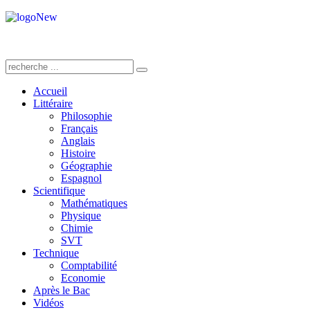
Accueil
Littéraire
Philosophie
Français
Anglais
Histoire
Géographie
Espagnol
Scientifique
Mathématiques
Physique
Chimie
SVT
Technique
Comptabilité
Economie
Après le Bac
Vidéos