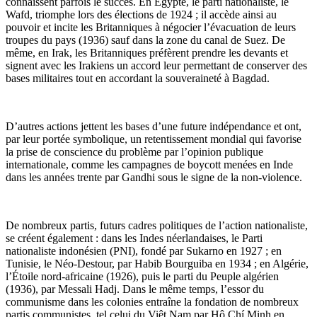
connaissent parfois le succès. En Égypte, le parti nationaliste, le
Wafd, triomphe lors des élections de 1924 ; il accède ainsi au
pouvoir et incite les Britanniques à négocier l’évacuation de leurs
troupes du pays (1936) sauf dans la zone du canal de Suez. De
même, en Irak, les Britanniques préfèrent prendre les devants et
signent avec les Irakiens un accord leur permettant de conserver des
bases militaires tout en accordant la souveraineté à Bagdad.
D’autres actions jettent les bases d’une future indépendance et ont,
par leur portée symbolique, un retentissement mondial qui favorise
la prise de conscience du problème par l’opinion publique
internationale, comme les campagnes de boycott menées en Inde
dans les années trente par Gandhi sous le signe de la non-violence.
De nombreux partis, futurs cadres politiques de l’action nationaliste,
se créent également : dans les Indes néerlandaises, le Parti
nationaliste indonésien (PNI), fondé par Sukarno en 1927 ; en
Tunisie, le Néo-Destour, par Habib Bourguiba en 1934 ; en Algérie,
l’Étoile nord-africaine (1926), puis le parti du Peuple algérien
(1936), par Messali Hadj. Dans le même temps, l’essor du
communisme dans les colonies entraîne la fondation de nombreux
partis communistes, tel celui du Viêt Nam par Hô Chí Minh en