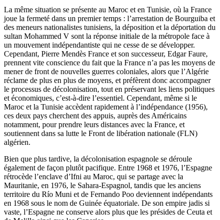
La même situation se présente au Maroc et en Tunisie, où la France
joue la fermeté dans un premier temps : l’arrestation de Bourguiba et
des meneurs nationalistes tunisiens, la déposition et la déportation du
sultan Mohammed V sont la réponse initiale de la métropole face à
un mouvement indépendantiste qui ne cesse de se développer.
Cependant, Pierre Mendès France et son successeur, Edgar Faure,
prennent vite conscience du fait que la France n’a pas les moyens de
mener de front de nouvelles guerres coloniales, alors que l’Algérie
réclame de plus en plus de moyens, et préfèrent donc accompagner
le processus de décolonisation, tout en préservant les liens politiques
et économiques, c’est-à-dire l’essentiel. Cependant, même si le
Maroc et la Tunisie accèdent rapidement à l’indépendance (1956),
ces deux pays cherchent des appuis, auprès des Américains
notamment, pour prendre leurs distances avec la France, et
soutiennent dans sa lutte le Front de libération nationale (FLN)
algérien.
Bien que plus tardive, la décolonisation espagnole se déroule
également de façon plutôt pacifique. Entre 1968 et 1976, l’Espagne
rétrocède l’enclave d’Ifni au Maroc, qui se partage avec la
Mauritanie, en 1976, le Sahara-Espagnol, tandis que les anciens
territoire du Río Muni et de Fernando Poo deviennent indépendants
en 1968 sous le nom de Guinée équatoriale. De son empire jadis si
vaste, l’Espagne ne conserve alors plus que les présides de Ceuta et