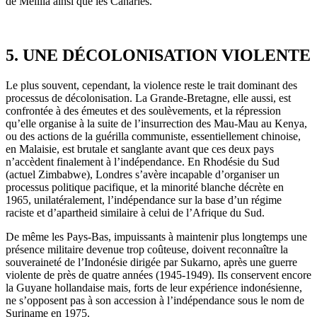
de Melilla ainsi que les Canaries.
5. UNE DÉCOLONISATION VIOLENTE
Le plus souvent, cependant, la violence reste le trait dominant des
processus de décolonisation. La Grande-Bretagne, elle aussi, est
confrontée à des émeutes et des soulèvements, et la répression
qu’elle organise à la suite de l’insurrection des Mau-Mau au Kenya,
ou des actions de la guérilla communiste, essentiellement chinoise,
en Malaisie, est brutale et sanglante avant que ces deux pays
n’accèdent finalement à l’indépendance. En Rhodésie du Sud
(actuel Zimbabwe), Londres s’avère incapable d’organiser un
processus politique pacifique, et la minorité blanche décrète en
1965, unilatéralement, l’indépendance sur la base d’un régime
raciste et d’apartheid similaire à celui de l’Afrique du Sud.
De même les Pays-Bas, impuissants à maintenir plus longtemps une
présence militaire devenue trop coûteuse, doivent reconnaître la
souveraineté de l’Indonésie dirigée par Sukarno, après une guerre
violente de près de quatre années (1945-1949). Ils conservent encore
la Guyane hollandaise mais, forts de leur expérience indonésienne,
ne s’opposent pas à son accession à l’indépendance sous le nom de
Suriname en 1975.