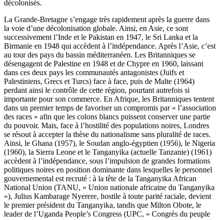
décolonisés.
La Grande-Bretagne s’engage très rapidement après la guerre dans
la voie d’une décolonisation globale. Ainsi, en Asie, ce sont
successivement l’Inde et le Pakistan en 1947, le Sri Lanka et la
Birmanie en 1948 qui accèdent à l’indépendance. Après l’Asie, c’est
au tour des pays du bassin méditerranéen. Les Britanniques se
désengagent de Palestine en 1948 et de Chypre en 1960, laissant
dans ces deux pays les communautés antagonistes (Juifs et
Palestiniens, Grecs et Turcs) face à face, puis de Malte (1964)
perdant ainsi le contrôle de cette région, pourtant autrefois si
importante pour son commerce. En Afrique, les Britanniques tentent
dans un premier temps de favoriser un compromis par « l’association
des races » afin que les colons blancs puissent conserver une partie
du pouvoir. Mais, face à l’hostilité des populations noires, Londres
se résout à accepter la thèse du nationalisme sans pluralité de races.
Ainsi, le Ghana (1957), le Soudan anglo-égyptien (1956), le Nigeria
(1960), la Sierra Leone et le Tanganyika (actuelle Tanzanie) (1961)
accèdent à l’indépendance, sous l’impulsion de grandes formations
politiques noires en position dominante dans lesquelles le personnel
gouvernemental est recruté : à la tête de la Tanganyika African
National Union (TANU, « Union nationale africaine du Tanganyika
»), Julius Kambarage Nyerere, hostile à toute parité raciale, devient
le premier président du Tanganyika, tandis que Milton Obote, le
leader de l’Uganda People’s Congress (UPC, « Congrès du peuple