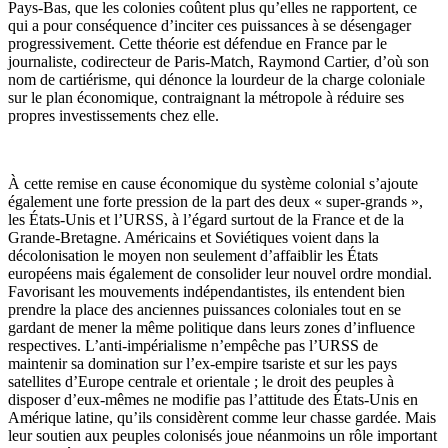
Pays-Bas, que les colonies coûtent plus qu’elles ne rapportent, ce
qui a pour conséquence d’inciter ces puissances à se désengager
progressivement. Cette théorie est défendue en France par le
journaliste, codirecteur de Paris-Match, Raymond Cartier, d’où son
nom de cartiérisme, qui dénonce la lourdeur de la charge coloniale
sur le plan économique, contraignant la métropole à réduire ses
propres investissements chez elle.
À cette remise en cause économique du système colonial s’ajoute
également une forte pression de la part des deux « super-grands »,
les États-Unis et l’URSS, à l’égard surtout de la France et de la
Grande-Bretagne. Américains et Soviétiques voient dans la
décolonisation le moyen non seulement d’affaiblir les États
européens mais également de consolider leur nouvel ordre mondial.
Favorisant les mouvements indépendantistes, ils entendent bien
prendre la place des anciennes puissances coloniales tout en se
gardant de mener la même politique dans leurs zones d’influence
respectives. L’anti-impérialisme n’empêche pas l’URSS de
maintenir sa domination sur l’ex-empire tsariste et sur les pays
satellites d’Europe centrale et orientale ; le droit des peuples à
disposer d’eux-mêmes ne modifie pas l’attitude des États-Unis en
Amérique latine, qu’ils considèrent comme leur chasse gardée. Mais
leur soutien aux peuples colonisés joue néanmoins un rôle important