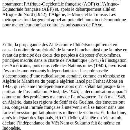
notamment l’Afrique-Occidentale française (AOF) et l’Afrique-
Équatoriale française (AÉF) et, après le débarquement allié en
Afrique du Nord (1942), l’Algérie, le Maroc et la Tunisie. Les
métropoles font largement appel au potentiel humain et économique
pour mener leur combat contre les puissances de l’Axe.
Enfin, la propagande des Alliés contre l’hitlérisme qui remet en
cause la notion de supériorité de la race blanche, ainsi que la mise en
avant du principe des droits des peuples à disposer d’eux-mêmes,
principes inscrits dans la charte de l’Atlantique (1941) à l’instigation
des Américains, puis dans celle des Nations unies (1945), favorisent
l’essor des mouvements indépendantistes. L’espoir suscité
s’accompagne d’une radicalisation certaine, comme en témoigne en
Algérie le Manifeste du peuple algérien lancé par Ferhat Abbas en
1943, qui réclame l’indépendance alors qu’il s’était fait jusque-là le
partisan de l’assimilation. Ainsi, dès 1945, la décolonisation apparaît
comme un des problèmes majeurs de l’après-guerre. Le 8 mai 1945,
en Algérie, dans les régions de Sétif et de Guelma, des émeutes ont
lieu, obligeant l’armée française à intervenir et à se lancer dans une
forte répression qui fait plusieurs milliers de victimes. En Indochine,
après le départ des Japonais, Hô Chí Minh, à la tête du Viêt-minh,
déclare l’indépendance du Viêt Nam et Sukarno fait de même en
Indonésie.