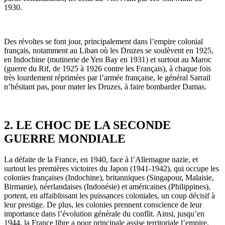
1930.
Des révoltes se font jour, principalement dans l’empire colonial
français, notamment au Liban où les Druzes se soulèvent en 1925,
en Indochine (mutinerie de Yen Bay en 1931) et surtout au Maroc
(guerre du Rif, de 1925 à 1926 contre les Français), à chaque fois
très lourdement réprimées par l’armée française, le général Sarrail
n’hésitant pas, pour mater les Druzes, à faire bombarder Damas.
2. LE CHOC DE LA SECONDE
GUERRE MONDIALE
La défaite de la France, en 1940, face à l’Allemagne nazie, et
surtout les premières victoires du Japon (1941-1942), qui occupe les
colonies françaises (Indochine), britanniques (Singapour, Malaisie,
Birmanie), néerlandaises (Indonésie) et américaines (Philippines),
portent, en affaiblissant les puissances coloniales, un coup décisif à
leur prestige. De plus, les colonies prennent conscience de leur
importance dans l’évolution générale du conflit. Ainsi, jusqu’en
1944, la France libre a pour principale assise territoriale l’empire,