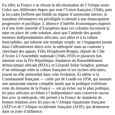
En effet, la France a su réussir la décolonisation de l’Afrique noire.
Grâce aux différentes étapes que sont l’Union française (1946), puis
la loi-cadre Defferre qui établit un régime d’autonomie interne, la
transition réformatrice est privilégiée et aboutit à une émancipation
progressive et pacifique. L’absence d’intérêts économiques majeurs
et d’une forte minorité d’Européens dans ces colonies favorisent la
mise en place de cette solution, ainsi que l’attitude des grands
meneurs indépendantistes africains, aux idées et à la culture
francophiles, qui mènent une stratégie souple, ne s’engageant jamais
dans l’affrontement direct avec la métropole mais au contraire y
cherchant des appuis. Félix Houphouët-Boigny, député de Côte
d’Ivoire à l’Assemblée nationale (1946-1959) et plusieurs fois
ministre sous la IVe République, fondateur du Rassemblement
démocratique africain (RDA), et Léopold Sédar Senghor, partisan
d’un métissage entre la culture française et ses racines africaines,
jouent un rôle primordial dans cette évolution. Et même si la
Communauté française — créée par de Gaulle en 1958, qui instaure
une autonomie interne complète tandis que la politique extérieure
reste du domaine de la France — est un échec sur le plan politique,
les pays africains accédant à l’indépendance sans conserver aucun
lien avec la métropole, elle permet à la France de maintenir de
bonnes relations avec les pays de l’Afrique équatoriale française
(AÉF) et de l’Afrique occidentale française (AOF), qui demeurent
dans sa zone d’influence.