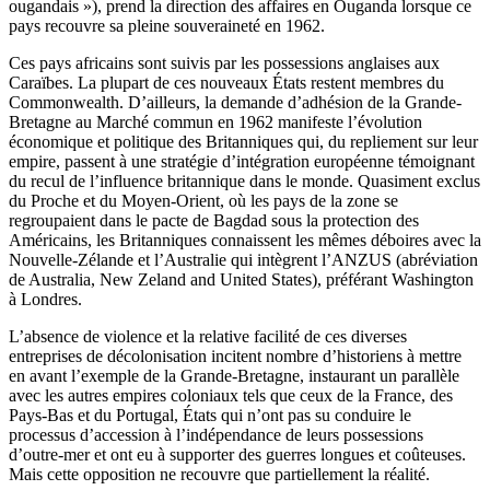
ougandais »), prend la direction des affaires en Ouganda lorsque ce
pays recouvre sa pleine souveraineté en 1962.
Ces pays africains sont suivis par les possessions anglaises aux
Caraïbes. La plupart de ces nouveaux États restent membres du
Commonwealth. D’ailleurs, la demande d’adhésion de la Grande-
Bretagne au Marché commun en 1962 manifeste l’évolution
économique et politique des Britanniques qui, du repliement sur leur
empire, passent à une stratégie d’intégration européenne témoignant
du recul de l’influence britannique dans le monde. Quasiment exclus
du Proche et du Moyen-Orient, où les pays de la zone se
regroupaient dans le pacte de Bagdad sous la protection des
Américains, les Britanniques connaissent les mêmes déboires avec la
Nouvelle-Zélande et l’Australie qui intègrent l’ANZUS (abréviation
de Australia, New Zeland and United States), préférant Washington
à Londres.
L’absence de violence et la relative facilité de ces diverses
entreprises de décolonisation incitent nombre d’historiens à mettre
en avant l’exemple de la Grande-Bretagne, instaurant un parallèle
avec les autres empires coloniaux tels que ceux de la France, des
Pays-Bas et du Portugal, États qui n’ont pas su conduire le
processus d’accession à l’indépendance de leurs possessions
d’outre-mer et ont eu à supporter des guerres longues et coûteuses.
Mais cette opposition ne recouvre que partiellement la réalité.