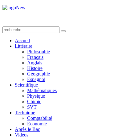
Accueil
Littéraire
Philosophie
Français
Anglais
Histoire
Géographie
Espagnol
Scientifique
Mathématiques
Physique
Chimie
SVT
Technique
Comptabilité
Economie
Après le Bac
Vidéos