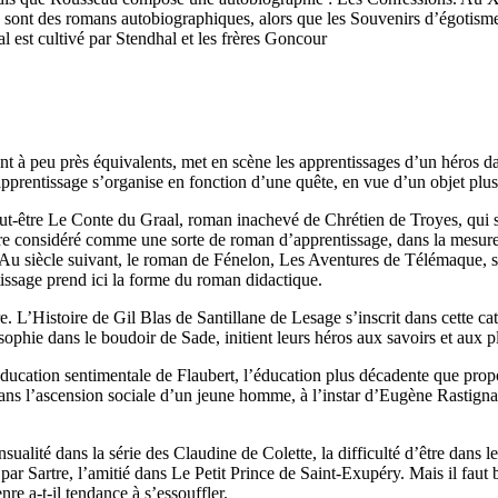
ont des romans autobiographiques, alors que les Souvenirs d’égotisme 
 est cultivé par Stendhal et les frères Goncour
 à peu près équivalents, met en scène les apprentissages d’un héros dan
l’apprentissage s’organise en fonction d’une quête, en vue d’un objet plu
peut-être Le Conte du Graal, roman inachevé de Chrétien de Troyes, qui s
tre considéré comme une sorte de roman d’apprentissage, dans la mesure o
Au siècle suivant, le roman de Fénelon, Les Aventures de Télémaque, se
tissage prend ici la forme du roman didactique.
. L’Histoire de Gil Blas de Santillane de Lesage s’inscrit dans cette cat
ophie dans le boudoir de Sade, initient leurs héros aux savoirs et aux pla
ducation sentimentale de Flaubert, l’éducation plus décadente que pr
dans l’ascension sociale d’un jeune homme, à l’instar d’Eugène Rastign
nsualité dans la série des Claudine de Colette, la difficulté d’être dan
ar Sartre, l’amitié dans Le Petit Prince de Saint-Exupéry. Mais il faut 
re a-t-il tendance à s’essouffler.