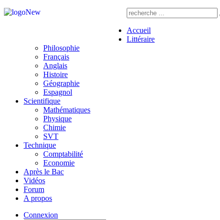
Accueil
Littéraire
Philosophie
Français
Anglais
Histoire
Géographie
Espagnol
Scientifique
Mathématiques
Physique
Chimie
SVT
Technique
Comptabilité
Economie
Après le Bac
Vidéos
Forum
A propos
Connexion