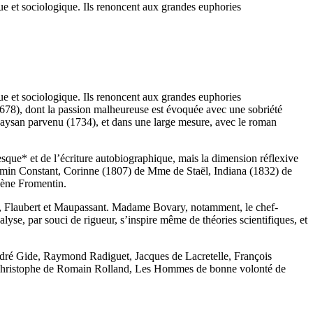
ue et sociologique. Ils renoncent aux grandes euphories
ue et sociologique. Ils renoncent aux grandes euphories
1678), dont la passion malheureuse est évoquée avec une sobriété
ysan parvenu (1734), et dans une large mesure, avec le roman
sque* et de l’écriture autobiographique, mais la dimension réflexive
min Constant, Corinne (1807) de Mme de Staël, Indiana (1832) de
gène Fromentin.
core, Flaubert et Maupassant. Madame Bovary, notamment, le chef-
se, par souci de rigueur, s’inspire même de théories scientifiques, et
André Gide, Raymond Radiguet, Jacques de Lacretelle, François
-Christophe de Romain Rolland, Les Hommes de bonne volonté de