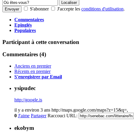
Localiser
S'abonner
J'accepte les
conditions d'utilisation
.
Envoyer
Commentaires
Epinglés
Populaires
Participant à cette conversation
Commentaires (
4
)
Anciens en premier
Récents en premier
S'enregistrer par Email
ysipudec
http://google.is
il y a environ 3 ans
http://maps.google.com/maps?z=15&q=,
0
J'aime
Partager
Raccouci URL:
ekobym