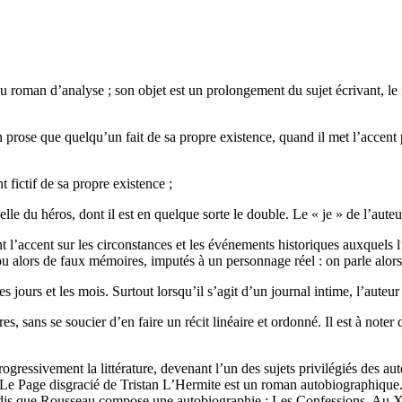
roman d’analyse ; son objet est un prolongement du sujet écrivant, le mo
n prose que quelqu’un fait de sa propre existence, quand il met l’accent pr
 fictif de sa propre existence ;
e du héros, dont il est en quelque sorte le double. Le « je » de l’auteur 
t l’accent sur les circonstances et les événements historiques auxquels l’
ou alors de faux mémoires, imputés à un personnage réel : on parle alo
es jours et les mois. Surtout lorsqu’il s’agit d’un journal intime, l’auteur
tères, sans se soucier d’en faire un récit linéaire et ordonné. Il est à not
rogressivement la littérature, devenant l’un des sujets privilégiés des
, Le Page disgracié de Tristan L’Hermite est un roman autobiographiqu
andis que Rousseau compose une autobiographie : Les Confessions. Au X