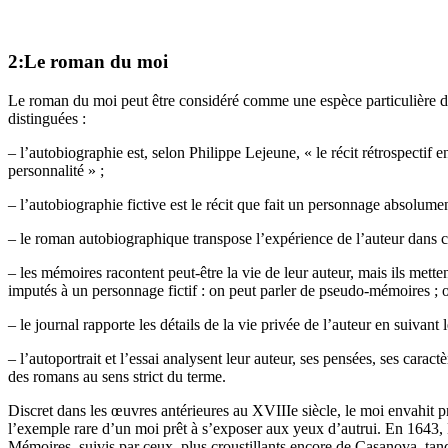
2:Le roman du moi
Le roman du moi peut être considéré comme une espèce particulière du 
distinguées :
– l’autobiographie est, selon Philippe Lejeune, « le récit rétrospectif e
personnalité » ;
– l’autobiographie fictive est le récit que fait un personnage absolument
– le roman autobiographique transpose l’expérience de l’auteur dans cell
– les mémoires racontent peut-être la vie de leur auteur, mais ils metten
imputés à un personnage fictif : on peut parler de pseudo-mémoires ; 
– le journal rapporte les détails de la vie privée de l’auteur en suivant l
– l’autoportrait et l’essai analysent leur auteur, ses pensées, ses carac
des romans au sens strict du terme.
Discret dans les œuvres antérieures au XVIIIe siècle, le moi envahit p
l’exemple rare d’un moi prêt à s’exposer aux yeux d’autrui. En 1643
Mémoires, suivis par ceux, plus croustillants encore de Casanova, t