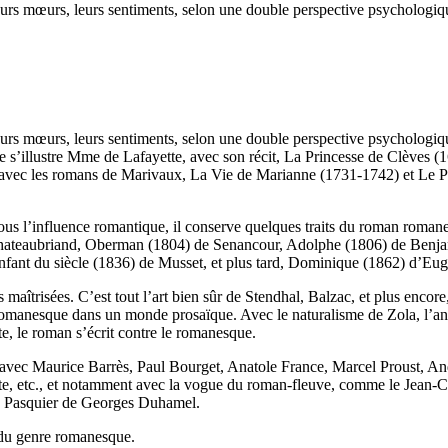
eurs mœurs, leurs sentiments, selon une double perspective psychologiq
eurs mœurs, leurs sentiments, selon une double perspective psychologiq
e s’illustre Mme de Lafayette, avec son récit, La Princesse de Clèves (
vec les romans de Marivaux, La Vie de Marianne (1731-1742) et Le Pa
Sous l’influence romantique, il conserve quelques traits du roman romane
Chateaubriand, Oberman (1804) de Senancour, Adolphe (1806) de Benja
fant du siècle (1836) de Musset, et plus tard, Dominique (1862) d’Eu
s maîtrisées. C’est tout l’art bien sûr de Stendhal, Balzac, et plus en
manesque dans un monde prosaïque. Avec le naturalisme de Zola, l’analy
te, le roman s’écrit contre le romanesque.
le avec Maurice Barrès, Paul Bourget, Anatole France, Marcel Proust, 
te, etc., et notamment avec la vogue du roman-fleuve, comme le Jean
s Pasquier de Georges Duhamel.
 du genre romanesque.