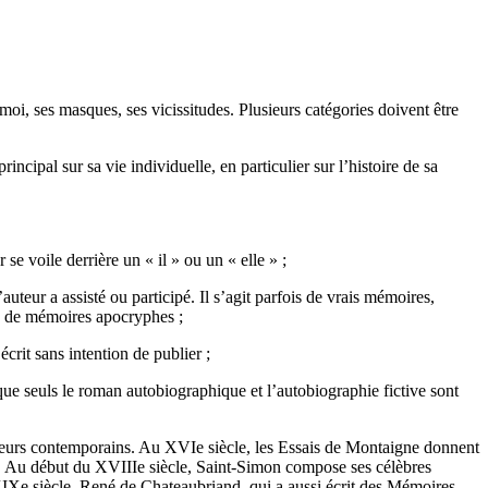
i, ses masques, ses vicissitudes. Plusieurs catégories doivent être
incipal sur sa vie individuelle, en particulier sur l’histoire de sa
se voile derrière un « il » ou un « elle » ;
auteur a assisté ou participé. Il s’agit parfois de vrais mémoires,
rs de mémoires apocryphes ;
 écrit sans intention de publier ;
er que seuls le roman autobiographique et l’autobiographie fictive sont
 auteurs contemporains. Au XVIe siècle, les Essais de Montaigne donnent
e. Au début du XVIIIe siècle, Saint-Simon compose ses célèbres
IXe siècle, René de Chateaubriand, qui a aussi écrit des Mémoires