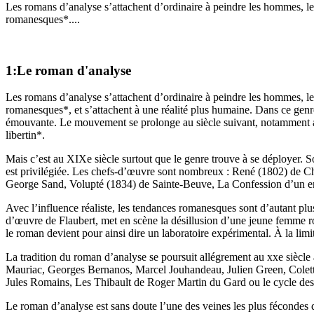
Les romans d’analyse s’attachent d’ordinaire à peindre les hommes, l
romanesques*....
1:Le roman d'analyse
Les romans d’analyse s’attachent d’ordinaire à peindre les hommes, l
romanesques*, et s’attachent à une réalité plus humaine. Dans ce genr
émouvante. Le mouvement se prolonge au siècle suivant, notamment a
libertin*.
Mais c’est au XIXe siècle surtout que le genre trouve à se déployer. 
est privilégiée. Les chefs-d’œuvre sont nombreux : René (1802) de 
George Sand, Volupté (1834) de Sainte-Beuve, La Confession d’un en
Avec l’influence réaliste, les tendances romanesques sont d’autant plu
d’œuvre de Flaubert, met en scène la désillusion d’une jeune femme ro
le roman devient pour ainsi dire un laboratoire expérimental. À la limi
La tradition du roman d’analyse se poursuit allégrement au xxe sièc
Mauriac, Georges Bernanos, Marcel Jouhandeau, Julien Green, Colet
Jules Romains, Les Thibault de Roger Martin du Gard ou le cycle de
Le roman d’analyse est sans doute l’une des veines les plus fécondes