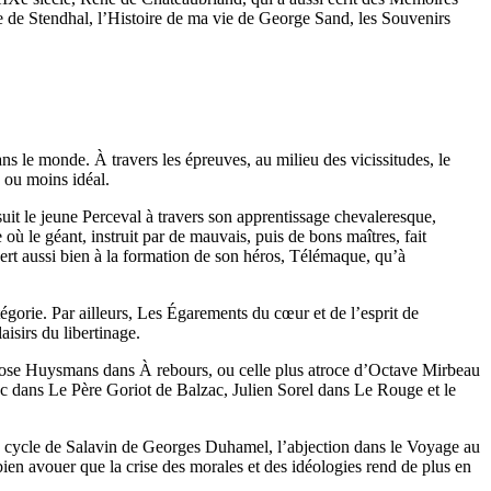
de Stendhal, l’Histoire de ma vie de George Sand, les Souvenirs
s le monde. À travers les épreuves, au milieu des vicissitudes, le
s ou moins idéal.
uit le jeune Perceval à travers son apprentissage chevaleresque,
ù le géant, instruit par de mauvais, puis de bons maîtres, fait
rt aussi bien à la formation de son héros, Télémaque, qu’à
égorie. Par ailleurs, Les Égarements du cœur et de l’esprit de
isirs du libertinage.
opose Huysmans dans À rebours, ou celle plus atroce d’Octave Mirbeau
ac dans Le Père Goriot de Balzac, Julien Sorel dans Le Rouge et le
s le cycle de Salavin de Georges Duhamel, l’abjection dans le Voyage au
bien avouer que la crise des morales et des idéologies rend de plus en