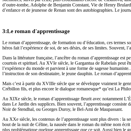
d’outre-tombe, Adolphe de Benjamin Constant, Vie de Henry Brulard s
d’enfance et de jeunesse de Renan sont des autobiographies. Le journal
3:Le roman d'apprentissage
Le roman d’apprentissage, de formation ou d’éducation, ces termes sont
héros fait l’expérience de soi, de ses désirs, de ses limites. Souvent, 
Dans la littérature française, l’ancêtre du roman d’apprentissage est 
courtois et spirituel. Au XVIe siècle, le Gargantua de Rabelais peut ê
l’expérience du monde et parvient à une forme de sagesse humaniste. 
l’instruction de son destinataire, le jeune dauphin. Le roman d’appren
Mais c’est à partir du XVIIIe siècle que se développe vraiment le genre
Crébillon fils, et plus encore le dialogue romanesque* qu’est La Philos
Au XIXe siècle, le roman d’apprentissage fleurit avec notamment L’É
dans Le Jardin des supplices. Bien souvent, l’apprentissage consiste 
Noir de Stendhal, ou Georges Duroy, le Bel-Ami de Maupassant.
Au XXe siècle, les contenus de l’apprentissage sont plus divers : la se
bout de la nuit de Céline, la nausée dans le roman du même nom écrit p
plus problématique quelque apprentissage que ce soit. Aussi bien le gen