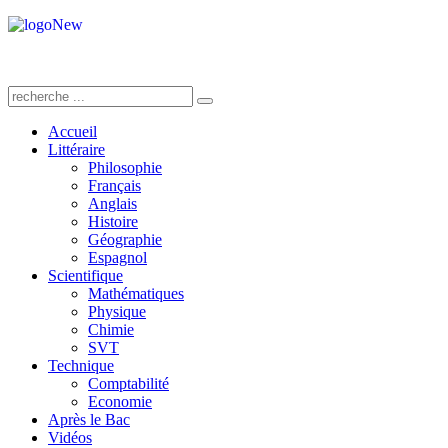
Accueil
Littéraire
Philosophie
Français
Anglais
Histoire
Géographie
Espagnol
Scientifique
Mathématiques
Physique
Chimie
SVT
Technique
Comptabilité
Economie
Après le Bac
Vidéos