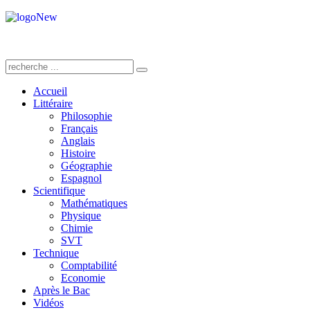
Accueil
Littéraire
Philosophie
Français
Anglais
Histoire
Géographie
Espagnol
Scientifique
Mathématiques
Physique
Chimie
SVT
Technique
Comptabilité
Economie
Après le Bac
Vidéos