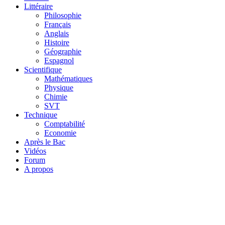
Littéraire
Philosophie
Français
Anglais
Histoire
Géographie
Espagnol
Scientifique
Mathématiques
Physique
Chimie
SVT
Technique
Comptabilité
Economie
Après le Bac
Vidéos
Forum
A propos