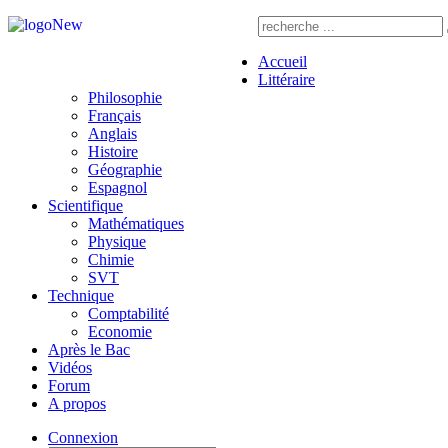
Accueil
Littéraire
Philosophie
Français
Anglais
Histoire
Géographie
Espagnol
Scientifique
Mathématiques
Physique
Chimie
SVT
Technique
Comptabilité
Economie
Après le Bac
Vidéos
Forum
A propos
Connexion